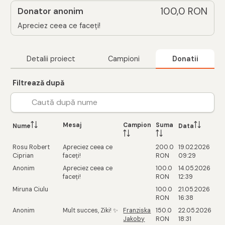
100,0 RON
Donator anonim
Apreciez ceea ce faceți!
Detalii proiect
Campioni
Donatii
Filtrează după
Mesaj
Campion
Suma
Nume
Data
Rosu Robert
Apreciez ceea ce
200.0
19.02.2026
Ciprian
faceți!
RON
09:29
Anonim
Apreciez ceea ce
100.0
14.05.2026
faceți!
RON
12:39
Miruna Ciulu
100.0
21.05.2026
RON
16:38
Anonim
Mult succes, Ziki! ✨️
Franziska
150.0
22.05.2026
Jakoby
RON
18:31