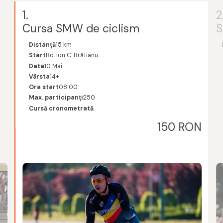
1.
2
Cursa SMW de ciclism
S
Distanță
15 km
Start
Bd. Ion C. Brătianu
Data
10 Mai
Vârsta
14+
Ora start
08:00
Max. participanți
250
ON
Cursă cronometrată
150 RON