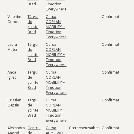
Brad
Timotion
Everywhere
Valentin
Târgul
Cursa
Confirmat
Coposu
de
CORLAN
știinte
MOBILITY -
Brad
Timotion
Everywhere
Laura
Târgul
Cursa
Confirmat
Matei
de
CORLAN
știinte
MOBILITY -
Brad
Timotion
Everywhere
Anca
Târgul
Cursa
Confirmat
Igret
de
CORLAN
știinte
MOBILITY -
Brad
Timotion
Everywhere
Cristian
Târgul
Cursa
Confirmat
Captiu
de
CORLAN
știinte
MOBILITY -
Brad
Timotion
Everywhere
Alexandra
Centrul
Cursa
Sternchenzauber
Confirmat
Andrei
de
AUMOVIO