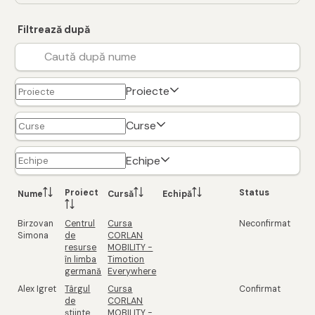
Filtrează după
Proiecte
Curse
Echipe
Proiect
Status
Nume
Cursă
Echipă
Birzovan
Centrul
Cursa
Neconfirmat
Simona
de
CORLAN
resurse
MOBILITY -
în limba
Timotion
germană
Everywhere
Alex Igret
Târgul
Cursa
Confirmat
de
CORLAN
știinte
MOBILITY -