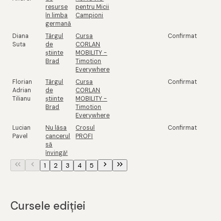
resurse
pentru Micii
în limba
Campioni
germană
Diana
Târgul
Cursa
Confirmat
Suta
de
CORLAN
știinte
MOBILITY -
Brad
Timotion
Everywhere
Florian
Târgul
Cursa
Confirmat
Adrian
de
CORLAN
Tilianu
știinte
MOBILITY -
Brad
Timotion
Everywhere
Lucian
Nu lăsa
Crosul
Confirmat
Pavel
cancerul
PROFI
să
învingă!
1
2
3
4
5
Cursele ediției