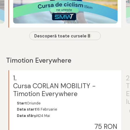
Descoperă toate cursele
8
Timotion Everywhere
1.
2
Cursa CORLAN MOBILITY -
T
Timotion Everywhere
E
l
Start
Oriunde
Data start
16 Februarie
Data sfârșit
24 Mai
75 RON