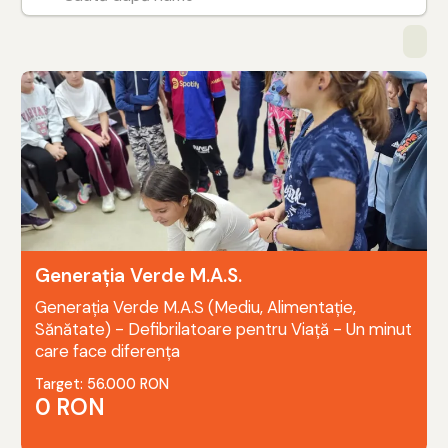
Generația Verde M.A.S.
Generația Verde M.A.S (Mediu, Alimentație,
Sănătate) - Defibrilatoare pentru Viață - Un minut
care face diferența
Target: 56.000 RON
0 RON