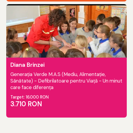
Diana Brinzei
Generația Verde M.A.S (Mediu, Alimentație,
Sănătate) - Defibrilatoare pentru Viață - Un minut
care face diferența
Target: 16.000 RON
3.710 RON