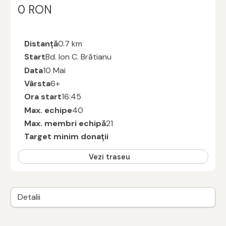
0 RON
Distanță
0.7 km
Start
Bd. Ion C. Brătianu
Data
10 Mai
Vârsta
6+
Ora start
16:45
Max. echipe
40
Max. membri echipă
21
Target minim donații
Vezi traseu
Detalii