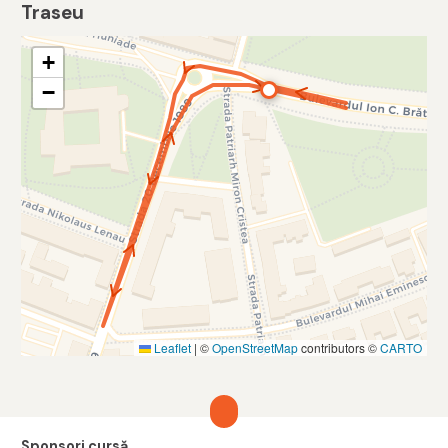
Traseu
+
−
Leaflet
|
©
OpenStreetMap
contributors ©
CARTO
Sponsori cursă