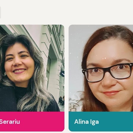
Serariu
Alina Iga