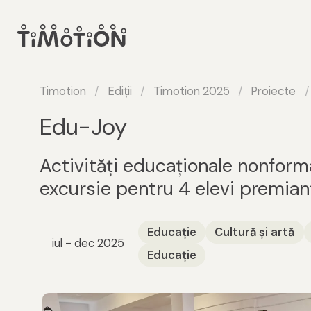
Timotion
Ediții
Timotion 2025
Proiecte
Edu-Joy
Activități educaționale nonformal
excursie pentru 4 elevi premianț
Educație
Cultură și artă
iul - dec 2025
Educație