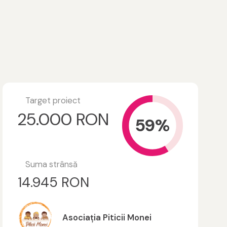
Target proiect
25.000 RON
59%
Suma strânsă
14.945 RON
Asociația Piticii Monei