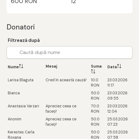
600 RON
12
Donatori
Filtrează după
Mesaj
Suma
Nume
Data
Larisa Blaguta
Cred în această cauză!
10.0
23.03.2026
RON
11:17
Bianca
50.0
23.03.2026
RON
09:55
Anastasia Varzari
Apreciez ceea ce
70.0
23.03.2026
faceți!
RON
12:04
Anonim
Apreciez ceea ce
50.0
25.03.2026
faceți!
RON
07:23
Kerestes Carla
50.0
25.03.2026
Roxana
RON
07:58