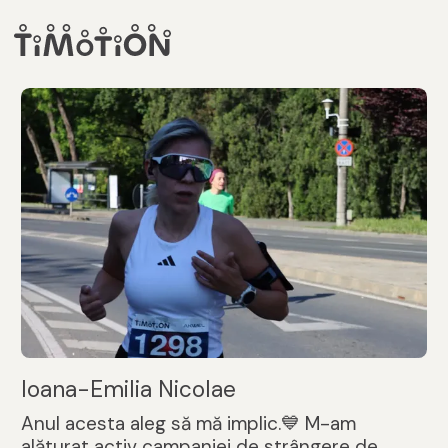
Ioana-Emilia Nicolae
Anul acesta aleg să mă implic.💙 M-am
alăturat activ campaniei de strângere de