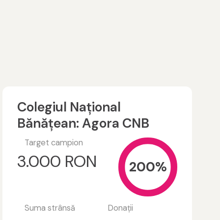
Colegiul Național
Bănățean: Agora CNB
Target campion
3.000 RON
200%
Suma strânsă
Donații