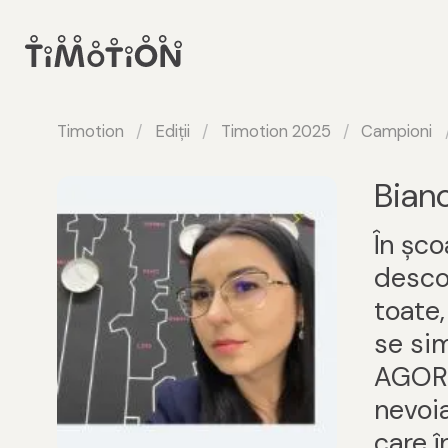
Timotion
Ediții
Timotion 2025
Campioni
Bian
În șco
desco
toate,
se sim
AGORA
nevoia
care î